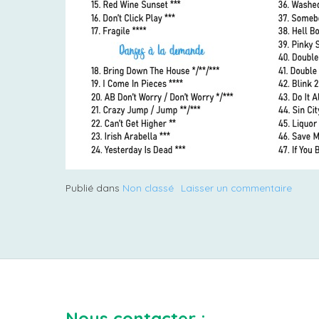
Publié dans
Non classé
Laisser un commentaire
sur
Et
sa
playli
Nous contacter :