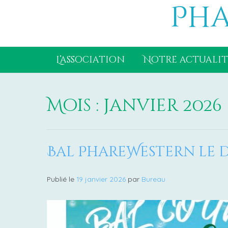
Pha
Aller
au
contenu
L’association
Notre actualit
Mois :
janvier 2026
Bal PhareWestern le d
Publié le
19 janvier 2026
par
Bureau