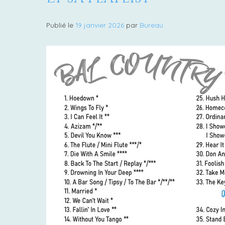
8
févrie
Publié le
19 janvier 2026
par
Bureau
2026