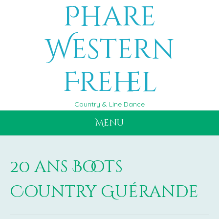
Phare
Aller
au
contenu
Western
Frehel
Country & Line Dance
Menu
20 ans Boots
Country Guérande