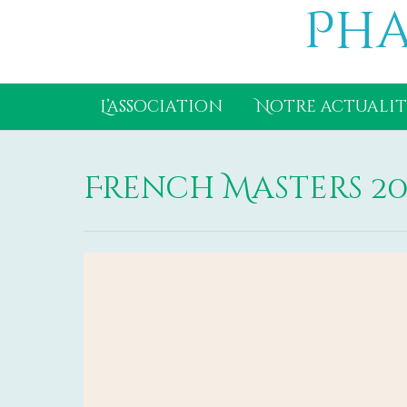
Pha
Aller
au
contenu
L’association
Notre actualit
French Masters 20