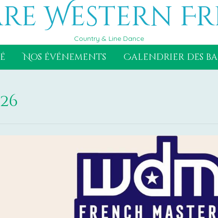
re Western Fr
Country & Line Dance
é
Nos événements
Calendrier des ba
26