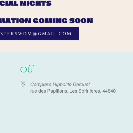
OÙ
Complexe Hippolite Derouet
rue des Papillons, Les Sorinières, 44840
r Google
iCalendar
Offi