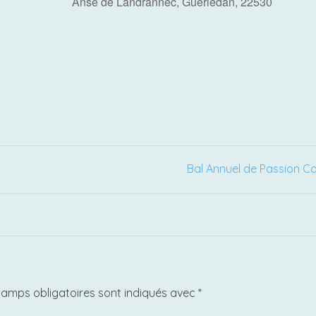
Anse de Landrannec, Guerlédan, 22530
r Google
iCalendar
Offi
Bal Annuel de Passion C
hamps obligatoires sont indiqués avec
*