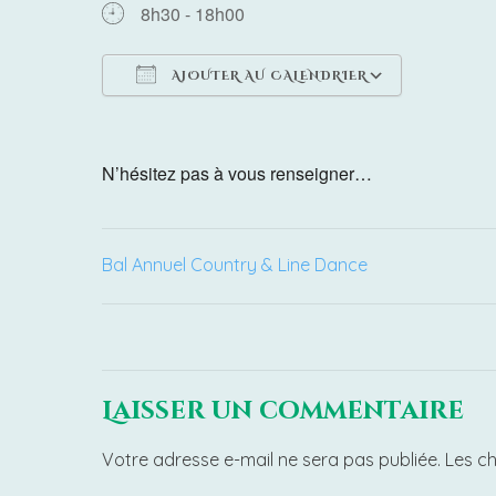
8h30 - 18h00
AJOUTER AU CALENDRIER
Télécharger ICS
Calendrie
N’hésitez pas à vous renseigner…
Navigation
Bal Annuel Country & Line Dance
de
l’article
Laisser un commentaire
Votre adresse e-mail ne sera pas publiée.
Les c