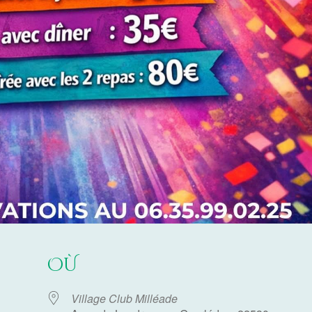
OÙ
Village Club Milléade