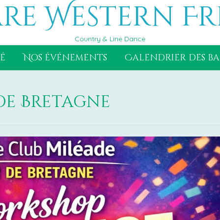
re Western Fr
Country & Line Dance
é
Nos événements
Calendrier des ba
de Bretagne